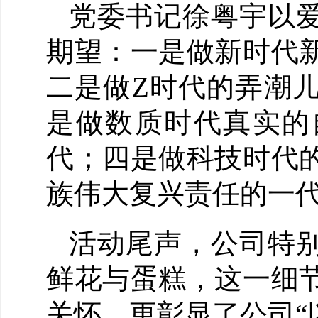
党委
书记徐粤宇以
期望：
一是
做新时代
二是
做
Z时代的弄潮儿
是
做
数质
时代真实的
代；
四是
做科技时代
族伟大复兴责任的一
活动尾声，公司特
鲜花与蛋糕，这一细
关怀，更彰显了公司