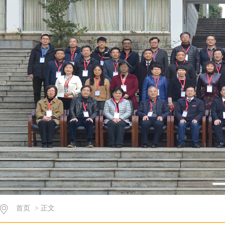
首页
> 正文