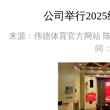
公司举行202
来源：伟德体育官方网站 陈
间：2