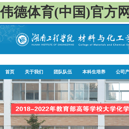
伟德体育(中国)官方
首页
关于我们
团队队伍
本科生培养
公司