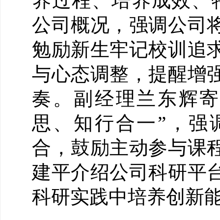
养过程、培养成效、
公司概况，强调公司
勉励新生牢记校训追
与心态调整，提醒增
奏。副经理兰东辉寄
思、知行合一”，强
合，鼓励主动参与课
建平介绍公司科研平
科研实践中
培养创新