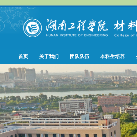
首页
关于我们
团队队伍
本科生培养