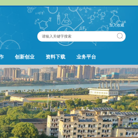
加入收藏
作
创新创业
资料下载
业务平台